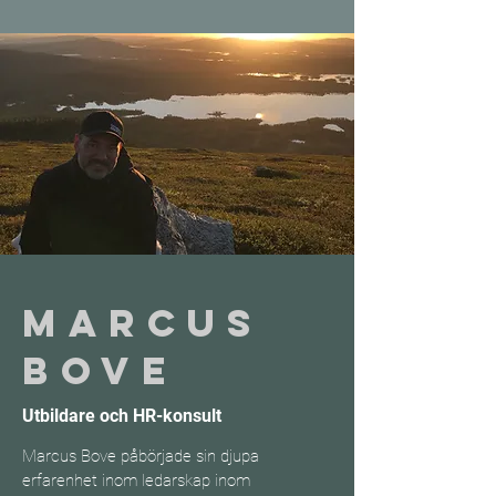
Marcus
Bove
Utbildare och HR-konsult
Marcus Bove påbörjade sin djupa
erfarenhet inom ledarskap inom