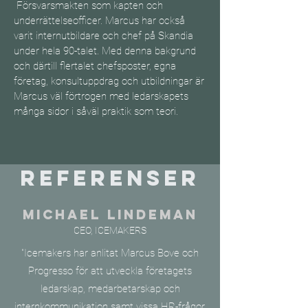
Försvarsmakten som kapten och
underrättelseofficer. Marcus har också
varit internutbildare och chef på Skandia
under hela 90-talet. Med denna bakgrund
och därtill flertalet chefsposter, egna
företag, konsultuppdrag och utbildningar är
Marcus väl förtrogen med ledarskapets
många sidor i såväl praktik som teori.
REFERENSER
MICHAEL LINDEMAN
CEO, ICEMAKERS
"Icemakers har anlitat Marcus Bove och
Progresso för att utveckla företagets
ledarskap, medarbetarskap och
internkommunikation samt vissa HR-frågor.