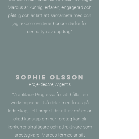
Marcus är kunnig, erfaren, engagerad och
pålitlig och är lätt att samarbeta med och
jag rekommenderar honom därför för
denna typ av uppdrag."
Sophie OLSSON
Projektledare, Argentis
”Vi anlitade Progresso för att hålla i en
workshopserie i två delar med fokus på
ledarskap, i ett projekt där ett av målen är
ökad kunskap om hur företag kan bli
konkurrenskraftigare och attraktivare som
arbetsgivare. Marcus förmedlar sitt