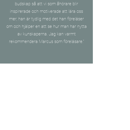
budskap så att vi som åhörare blir
inspirerade och motiverade att lära oss
mer, han är tydlig med det han föreläser
om och hjälper en att se hur man har nytta
av kunskaperna. Jag kan varmt
rekommendera Marcus som föreläsare.”
Stefano Vigolo
VD, Silver Resort
”När vi på Silver Resort behövde stöd inom
HR och utbildning var det naturligt att
kontakta Progresso och Marcus med tanke
på den lokala förankringen och hans
erfarenheter inom området. Under tiden vi