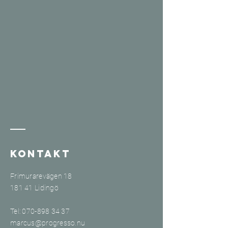
Kontakt
Frimurarevägen 18
181 41 Lidingö
Tel:
070-898 34 37
​marcus
@progresso.nu